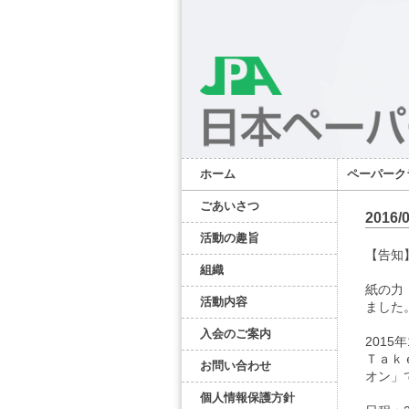
ホーム
ペーパーク
ごあいさつ
201
活動の趣旨
【告知
組織
紙の力
活動内容
ました
入会のご案内
201
Ｔａｋ
お問い合わせ
オン」
個人情報保護方針