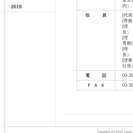
内）
2019
[代
役 員
[専
[理
長）
[理
専務
[理
長）
[理
社長
03-3
電 話
03-3
F A X
Copyright (C) 2010 Japan 