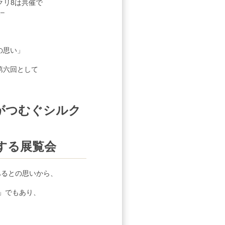
クリ8は共催で
–
。
の思い」
第六回として
 がつむぐシルク
する展覧会
あるとの思いから、
」でもあり、