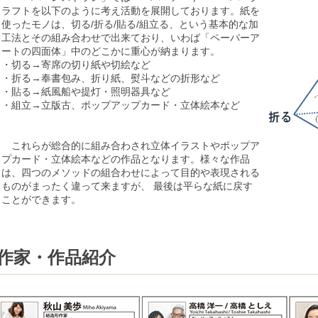
ラフトを以下のように考え活動を展開しております。紙を
使ったモノは、切る/折る/貼る/組立る、という基本的な加
工法とその組み合わせで出来ており、いわば「ペーパーア
ートの四面体」中のどこかに重心が納まります。
・切る→寄席の切り紙や切絵など
・折る→奉書包み、折り紙、熨斗などの折形など
・貼る→紙風船や提灯・照明器具など
・組立→立版古、ポップアップカード・立体絵本など
これらが総合的に組み合わされ立体イラストやポップア
プカード・立体絵本などの作品となります。様々な作品
は、四つのメソッドの組合わせによって目的や表現される
ものがまったく違って来ますが、 最後は平らな紙に戻す
ことができます。
作家・作品紹介