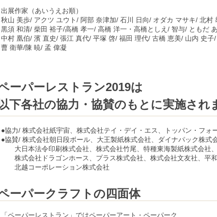
出展作家（あいうえお順）
秋山 美歩/ アクツ ユウト/ 阿部 奈津加/ 石川 日向/ オダカ マサキ/ 北村
黒須 和清/ 柴田 裕子/高橋 孝一/ 高橋 洋一・高橋としえ/ 智与/ ともだ 
中村 凰伯/ 濱 直史/ 張江 真代/ 平塚 啓/ 福田 理代/ 古橋 恵美/ 山内 史子
曹 衛華/陳 暁/ 孟 偉凝
ペーパーレストラン2019は
以下各社の協力・協賛のもとに実施され
●協力/ 株式会社紙宇宙、株式会社テイ・デイ・エス、トッパン・フォ
●協賛/ 株式会社朝日段ボール、大王製紙株式会社、ダイナパック株式
大日本法令印刷株式会社、株式会社竹尾、特種東海製紙株式会社、
株式会社ドラゴンホース、プラス株式会社、株式会社文友社、平和
北越コーポレーション株式会社
ペーパークラフトの四面体
「ペーパーレストラン」ではペーパーアート・ペーパーク