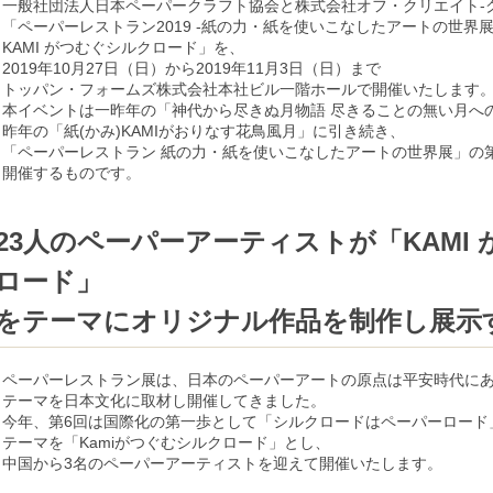
一般社団法人日本ペーパークラフト協会と株式会社オフ・クリエイト-
「ペーパーレストラン2019 -紙の力・紙を使いこなしたアートの世界展
KAMI がつむぐシルクロード」を、
2019年10月27日（日）から2019年11月3日（日）まで
トッパン・フォームズ株式会社本社ビル一階ホールで開催いたします
本イベントは一昨年の「神代から尽きぬ月物語 尽きることの無い月へ
昨年の「紙(かみ)KAMIがおりなす花鳥風月」に引き続き、
「ペーパーレストラン 紙の力・紙を使いこなしたアートの世界展」の
開催するものです。
23人のペーパーアーティストが「KAMI
ロード」
をテーマにオリジナル作品を制作し展示
ペーパーレストラン展は、日本のペーパーアートの原点は平安時代に
テーマを日本文化に取材し開催してきました。
今年、第6回は国際化の第一歩として「シルクロードはペーパーロード
テーマを「Kamiがつぐむシルクロード」とし、
中国から3名のペーパーアーティストを迎えて開催いたします。