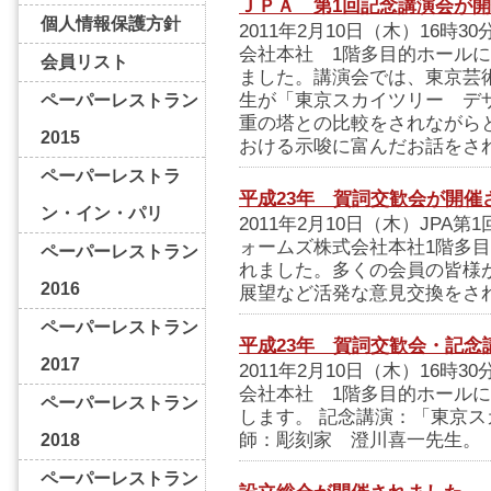
ＪＰＡ 第1回記念講演会が
個人情報保護方針
2011年2月10日（木）16
会社本社 1階多目的ホールに
会員リスト
ました。講演会では、東京芸
生が「東京スカイツリー デ
ペーパーレストラン
重の塔との比較をされながら
2015
おける示唆に富んだお話をさ
ペーパーレストラ
平成23年 賀詞交歓会が開催
ン・イン・パリ
2011年2月10日（木）JP
ォームズ株式会社本社1階多
ペーパーレストラン
れました。多くの会員の皆様
2016
展望など活発な意見交換をさ
ペーパーレストラン
平成23年 賀詞交歓会・記念
2017
2011年2月10日（木）16
会社本社 1階多目的ホール
ペーパーレストラン
します。 記念講演：「東京
師：彫刻家 澄川喜一先生。
2018
ペーパーレストラン