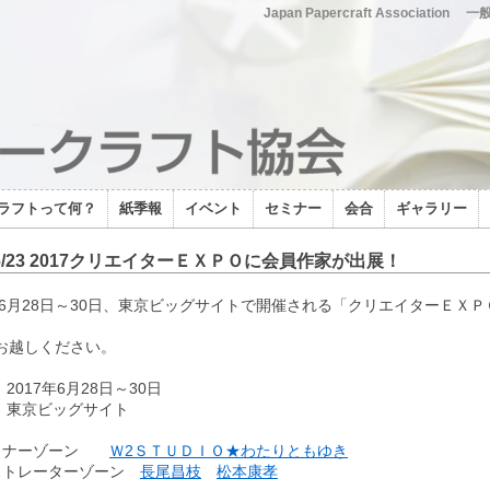
Japan Papercraft Association
一
ラフトって何？
紙季報
イベント
セミナー
会合
ギャラリー
7/6/23 2017クリエイターＥＸＰＯに会員作家が出展！
7年6月28日～30日、東京ビッグサイトで開催される「クリエイターＥＸ
お越しください。
：2017年6月28日～30日
場：東京ビッグサイト
ザイナーゾーン
Ｗ2ＳＴＵＤＩＯ★わたりともゆき
ストレーターゾーン
長尾昌枝
松本康孝