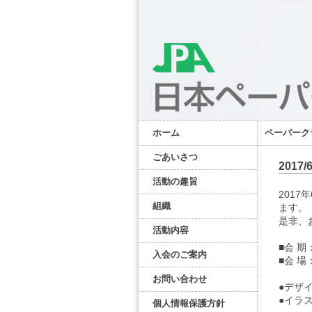
ホーム
ペーパーク
ごあいさつ
201
活動の趣旨
201
組織
ます。
是非、
活動内容
■会 期
入会のご案内
■会 
お問い合わせ
●デ
●イラ
個人情報保護方針