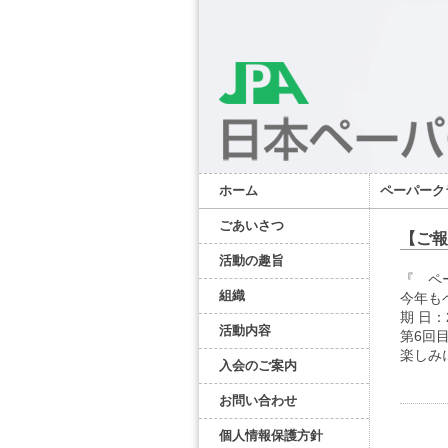
ホーム
ペーパーク
ごあいさつ
【ご報
活動の趣旨
『 ペ
組織
今年も
期 日：
活動内容
第6回
楽しみ
入会のご案内
お問い合わせ
個人情報保護方針