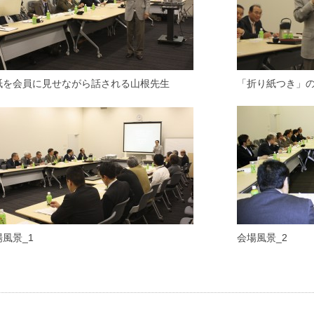
紙を会員に見せながら話される山根先生
「折り紙つき」
風景_1
会場風景_2