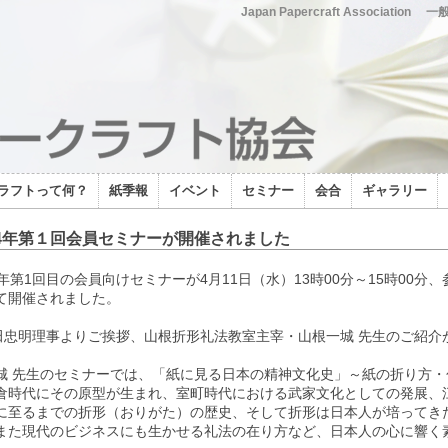
Japan Papercraft Association
一
ラフトって何？
紙季報
イベント
セミナー
会合
ギャラリー
4年第１回会員セミナーが開催されました
4年第1回目の会員向けセミナーが4月11日（水）13時00分～15時00分
て開催されました。
橋田忠明理事よりご挨拶、山根折形礼法教室主宰・山根一城 先生のご紹介
城 先生のセミナーでは、「紙に見る日本の精神文化史」～紙の折り方
倉時代にその原型が生まれ、室町時代における武家文化としての発展、
に至るまでの折形（おりがた）の歴史、そして折形は日本人が培ってき
また現代のビジネスにも生かせる礼法の在り方など、日本人の心に響く