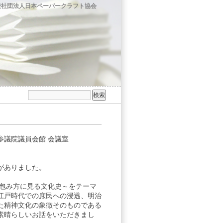
般社団法人日本ペーパークラフト協会
、参議院議員会館 会議室
がありました。
・包み方に見る文化史～をテーマ
江戸時代での庶民への浸透、明治
た精神文化の象徴そのものである
素晴らしいお話をいただきまし