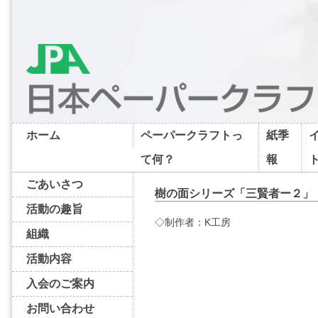
ホーム
ペーパークラフトっ
紙季
て何？
報
ごあいさつ
樹の面シリーズ「三賢者ー２」
活動の趣旨
◇制作者：K工房
組織
活動内容
入会のご案内
お問い合わせ