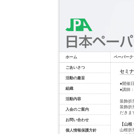
ホーム
ペーパーク
ごあいさつ
セミナ
活動の趣旨
●開催日
組織
●講師
活動内容
装飾折
装飾折
入会のご案内
だきま
お問い合わせ
【山根 
山根折
個人情報保護方針