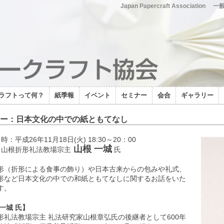
Japan Papercraft Association
一
ラフトって何？
紙季報
イベント
セミナー
会合
ギャラリー
ー：日本文化の中での紙ともてなし
時：平成26年11月18日(火) 18:30～20：00
山根 一城
：山根折形礼法教場宗主
氏
形（折形による食事の飾り）や日本古来からの包みや礼式、
形など日本文化の中での和紙ともてなしに関するお話をいた
す。
一城 氏】
形礼法教場宗主 礼法研究家山根章弘氏の後継者として600年