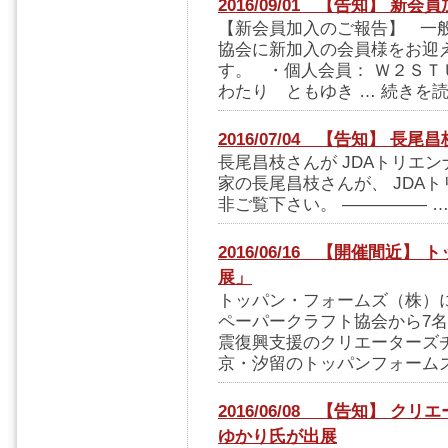
2016/09/01 【告知】 新
【新会員加入のご報告】 一
協会に新加入の会員様をお迎
す。 ・個人会員： Ｗ２Ｓ
わたり ともゆき … 続きを読
2016/07/04 【告知】 長尾
長尾昌枝さんが JDAトリエン
家の長尾昌枝さんが、 JDAト
非ご覧下さい。 ————— …
2016/06/16 【開催間近
展」
トッパン・フォームズ（株）
ペーパークラフト協会から7名
震復興支援のクリエーターズチ
京・汐留のトッパンフォームズ
2016/06/08 【告知】 
ゆかり氏が出展